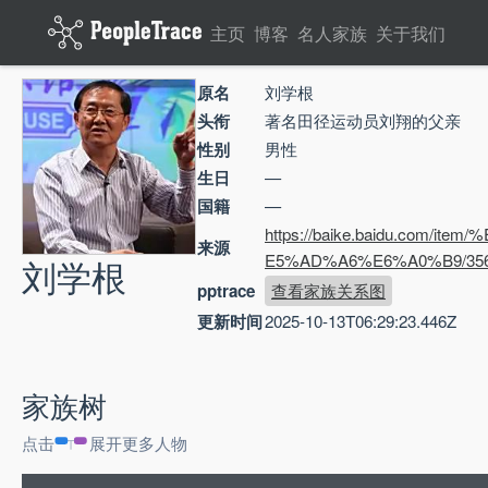
主页
博客
名人家族
关于我们
原名
刘学根
头衔
著名田径运动员刘翔的父亲
性别
男性
生日
—
国籍
—
https://baike.baidu.com/ite
来源
E5%AD%A6%E6%A0%B9/356
刘学根
pptrace
查看家族关系图
更新时间
2025-10-13T06:29:23.446Z
家族树
点击
展开更多人物