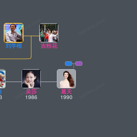
刘学根
吉粉花
翔
吴莎
葛天
3
1986
1990