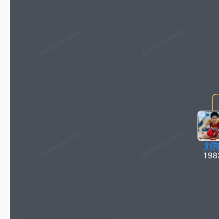
pptrace.com
刘
198