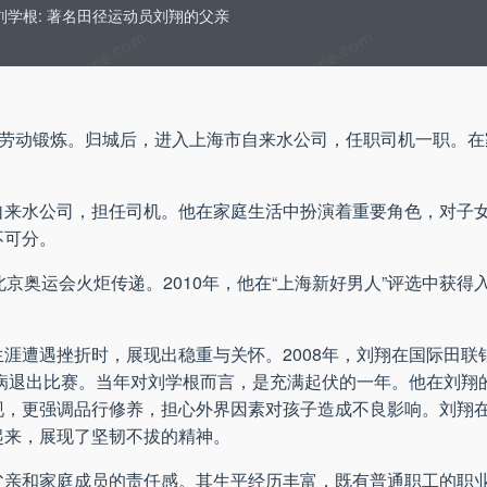
刘学根: 著名田径运动员刘翔的父亲
劳动锻炼。归城后，进入上海市自来水公司，任职司机一职。在家
自来水公司，担任司机。他在家庭生活中扮演着重要角色，对子
不可分。
与了北京奥运会火炬传递。2010年，他在“上海新好男人”评选中获
涯遭遇挫折时，展现出稳重与关怀。2008年，刘翔在国际田联钻
伤病退出比赛。当年对刘学根而言，是充满起伏的一年。他在刘翔
现，更强调品行修养，担心外界因素对孩子造成不良影响。刘翔
起来，展现了坚韧不拔的精神。
父亲和家庭成员的责任感。其生平经历丰富，既有普通职工的职