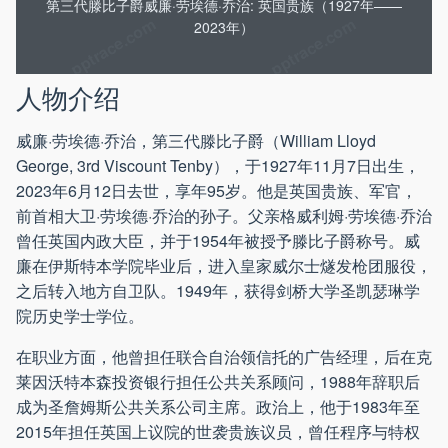
第三代滕比子爵威廉·劳埃德·乔治: 英国贵族（1927年——
2023年）
人物介绍
威廉·劳埃德·乔治，第三代滕比子爵（William Lloyd
George, 3rd Viscount Tenby），于1927年11月7日出生，
2023年6月12日去世，享年95岁。他是英国贵族、军官，
前首相大卫·劳埃德·乔治的孙子。父亲格威利姆·劳埃德·乔治
曾任英国内政大臣，并于1954年被授予滕比子爵称号。威
廉在伊斯特本学院毕业后，进入皇家威尔士燧发枪团服役，
之后转入地方自卫队。1949年，获得剑桥大学圣凯瑟琳学
院历史学士学位。
在职业方面，他曾担任联合自治领信托的广告经理，后在克
莱因沃特本森投资银行担任公共关系顾问，1988年辞职后
成为圣詹姆斯公共关系公司主席。政治上，他于1983年至
2015年担任英国上议院的世袭贵族议员，曾任程序与特权