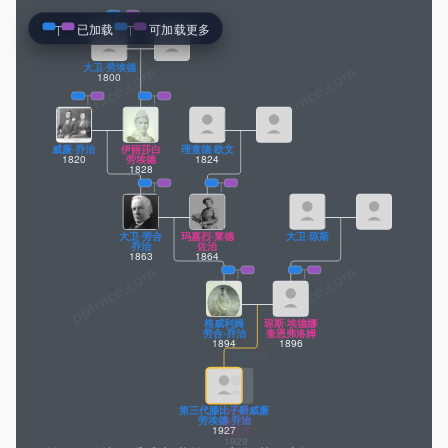
已加载
可加载更多
大卫·劳埃德
pptrace.com
1800
威廉·乔治
伊丽莎白
理查德·欧文
1820
1824
劳埃德
1828
大卫·劳合
玛嘉烈·莱德
大卫·琼斯
乔治
佐治
1863
1864
格威利姆
琼斯·埃德娜
劳合·乔治
奎恩弗洛姆
1894
1896
第三代滕比子爵威廉
乌苏拉
克莱尔·梅尔
蒂莫西·亨利
莎拉
劳埃德·乔治
黛安娜
劳埃德·乔治
格温弗龙
吉尔姆
1927
1961
艾瑟尔
劳埃德·乔治
劳埃德·乔治
1929
1957
1962