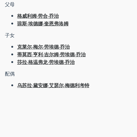
父母
格威利姆·劳合·乔治
琼斯·埃德娜·奎恩弗洛姆
子女
克莱尔·梅尔·劳埃德·乔治
蒂莫西·亨利·吉尔姆·劳埃德·乔治
莎拉·格温弗龙·劳埃德·乔治
配偶
乌苏拉·黛安娜·艾瑟尔·梅德利考特