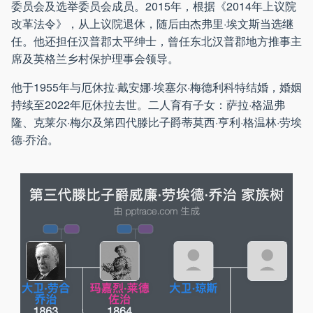
委员会及选举委员会成员。2015年，根据《2014年上议院
改革法令》，从上议院退休，随后由杰弗里·埃文斯当选继
任。他还担任汉普郡太平绅士，曾任东北汉普郡地方推事主
席及英格兰乡村保护理事会领导。
他于1955年与厄休拉·戴安娜·埃塞尔·梅德利科特结婚，婚姻
持续至2022年厄休拉去世。二人育有子女：萨拉·格温弗
隆、克莱尔·梅尔及第四代滕比子爵蒂莫西·亨利·格温林·劳埃
德·乔治。