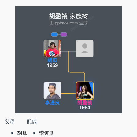
父母
配偶
胡瓜
李进良