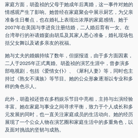
家庭方面，胡盈祯的父母于她成年后离婚，这一事件对她的
情感观产生了影响。她曾经在家庭聚会中展示厨艺，为父亲
准备生日餐点，也在婚礼上表现出浓厚的家庭感情。她于
2007年在美国与李进良注册结婚，二人婚后育有一女。在
台湾举行的补请婚宴由胡瓜及其家人悉心准备，婚礼现场包
括父女舞以及诸多亲友的祝福。
她与丈夫的婚姻持续了数年，但据报道，由于多方面因素，
二人于2025年正式离婚。胡盈祯的演艺生涯中，曾参演多
部电视剧，包括《爱情女仆》、《犀利人妻》等，同时也主
持过《熟女不满族》等节目。她的公众形象逐渐以专业和多
样的角色示人。
此外，胡盈祯还曾在多档娱乐节目中亮相，主持与出演经验
丰富。她在家庭与事业之间寻求平衡，致力于个人成长和多
元发展的同时，也一直关注家庭成员的生活动向。她的经历
展现了一个公众人物在演艺圈和家庭生活中的多重角色，以
及面对挑战的坚韧与成熟。