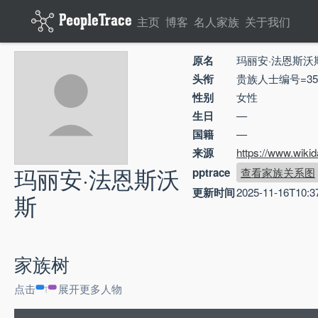
主页
博客
名人家族
关于我们
原名
玛丽安·法恩斯沃
头衔
贵族人士编号=358
性别
女性
生日
—
国籍
—
来源
https://www.wiki
玛丽安·法恩斯沃
pptrace
查看家族关系图
更新时间
2025-11-16T10:3
斯
家族树
点击
展开更多人物