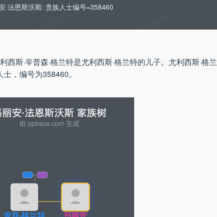
安·法恩斯沃斯: 贵族人士编号=358460
尤利西斯·辛普森·格兰特是尤利西斯·格兰特的儿子。尤利西斯·格
，编号为358460。