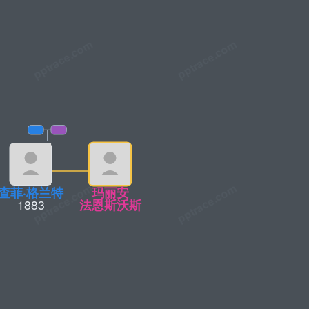
查菲·格兰特
玛丽安
1883
法恩斯沃斯