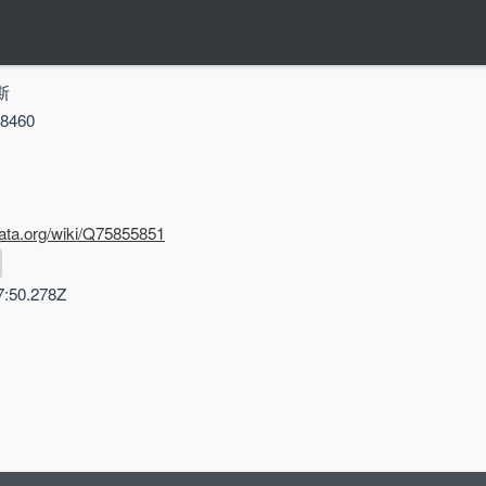
斯
460
data.org/wiki/Q75855851
7:50.278Z