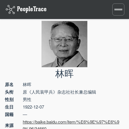
Toggle
navigati
林晖
原名
林晖
头衔
原《人民装甲兵》杂志社社长兼总编辑
性别
男性
生日
1922-12-07
国籍
—
https://baike.baidu.com/item/%E6%9E%97%E6%9
来源
9%96/34660