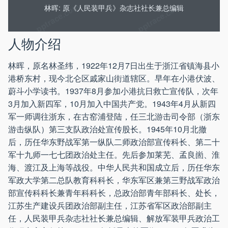
林晖: 原《人民装甲兵》杂志社社长兼总编辑
人物介绍
林晖，原名林圣纬，1922年12月7日出生于浙江省镇海县小
港桥东村，现今北仑区戚家山街道辖区。早年在小港伏波、
蔚斗小学读书。1937年8月参加小港抗日救亡宣传队，次年
3月加入新四军，10月加入中国共产党。1943年4月从新四
军一师调往浙东，在古窑浦登陆，任三北游击司令部（浙东
游击纵队）第三支队政治处宣传股长。1945年10月北撤
后，历任华东野战军第一纵队二师政治部宣传科长、第二十
军十九师一七七团政治处主任。先后参加莱芜、孟良崮、淮
海、渡江及上海等战役。中华人民共和国成立后，历任华东
军政大学第二总队教育科科长，华东军区兼第三野战军政治
部宣传科科长兼青年科科长，总政治部青年部科长、处长，
江苏生产建设兵团政治部副主任，江苏省军区政治部副主
任，人民装甲兵杂志社社长兼总编辑、解放军装甲兵政治工