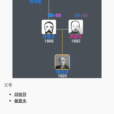
父母
邱祖芬
杨宣永