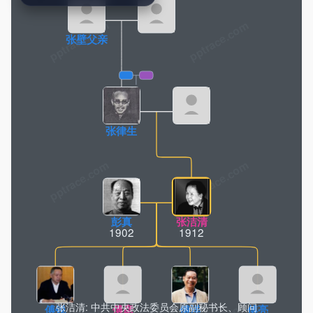
pptrace.com
张壁父亲
张律生
彭真
张洁清
1902
1912
张洁清: 中共中央政法委员会原副秘书长、顾问
傅锐
傅彦
傅洋
傅亮