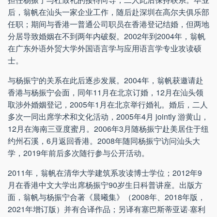
后，翁帆在汕头一家企业工作，随后赴深圳在高尔夫俱乐部
任职；期间与香港一普通公司职员在香港登记结婚，但两地
分居导致婚姻在不到两年内破裂。2002年到2004年，翁帆
在广东外语外贸大学外国语言学与应用语言学专业攻读硕
士。
与杨振宁的关系在此后逐步发展。2004年，翁帆获邀请赴
香港与杨振宁会面，同年11月在北京订婚，12月在汕头领
取涉外婚姻登记，2005年1月在北京举行婚礼。婚后，二人
多次一同出席学术和文化活动，2005年4月 jointly 游黄山，
12月在海南三亚度蜜月。2006年3月随杨振宁赴美居住于纽
约州石溪，6月返回香港。2008年随同杨振宁访问汕头大
学，2019年前后多次随行参与公开活动。
2011年，翁帆在清华大学建筑系攻读博士学位；2012年9
月在香港中文大学出席杨振宁90岁生日科普讲座。出版方
面，翁帆与杨振宁合著《晨曦集》（2008年、2018年版，
2021年增订版）并有合译作品；另译有塞巴斯蒂亚诺·塞利