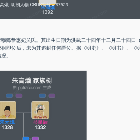
高爔: 明朝人物 CBDB编号 = 67523
朱高爔
1392
康穆懿恭惠妃吴氏。其出生日期为洪武二十四年十二月二十四日（阳
成祖即位后，未为其追封任何爵位。据《明史》、《明书》、《
情况。