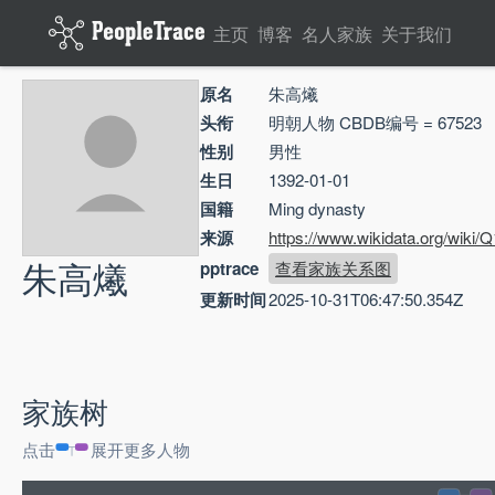
主页
博客
名人家族
关于我们
原名
朱高爔
头衔
明朝人物 CBDB编号 = 67523
性别
男性
生日
1392-01-01
国籍
Ming dynasty
来源
https://www.wikidata.org/wiki
朱高爔
pptrace
查看家族关系图
更新时间
2025-10-31T06:47:50.354Z
家族树
点击
展开更多人物