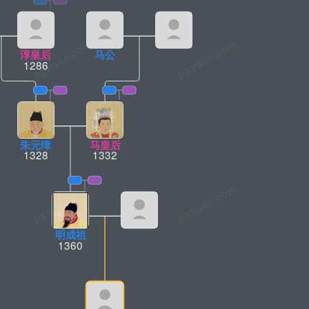
淳皇后
马公
1286
朱元璋
马皇后
1328
1332
明成祖
1360