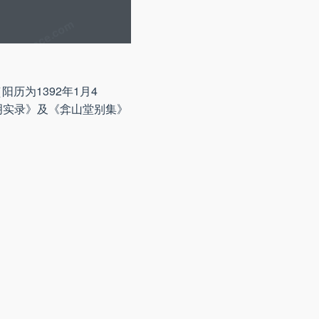
历为1392年1月4
明实录》及《弇山堂别集》