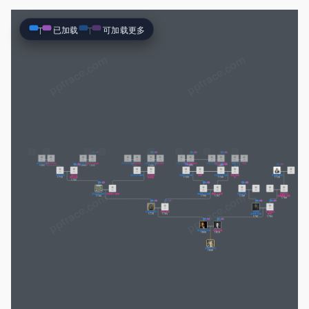
已加载
可加载更多
pptrace.com
莫迪凯 林肯
莎拉·琼斯
理查德·萨尔特
莎拉·鲍恩
威廉·花费
伊丽莎白
弗朗西斯·兰布
托马斯·哈里森
凯瑟琳
威廉·汉克斯
莎拉
威廉·汉克斯
莎拉
威廉·李大人
多萝西·泰勒
1657
1660
1669
1667
1654
1618
1654
1654
1681
莫里斯
布拉德肖
伍德布里奇
伍德布里奇
1671
1637
1653
1653
摩迪凯·林肯
汉娜·萨尔特
以诺花
丽贝卡·巴纳德
亚历山大·赫林
玛格丽特
以赛亚·哈里森
阿比盖尔
卢克 汉克斯
凯瑟琳·威廉斯
卢克 汉克斯
凯瑟琳·威廉斯
威廉·李
安妮
1686
1693
1695
1666
1693
1693
Jr.
1704
约翰·林肯
丽贝卡
亚历山大·赫林
艾比盖尔
约瑟夫·汉克斯
保姆
约瑟夫·汉克斯
安妮·南希
安德鲁·波特
1716
1725
1725
1743
弗劳尔斯
哈里森
李
1720
亚伯拉罕·林肯
巴特希巴·赫林
詹姆斯·汉克斯
露西·汉克斯
利维·托德
伊丽莎白
1744
1760
1767
1756
里滕豪斯·波特
1769
托马斯·林肯
南希·林肯
罗伯特
安·伊丽莎
1778
1784
史密斯·托德
帕克
1791
1794
亚伯拉罕·林肯
玛丽·托德
1809
1818
爱德华·林肯
1846