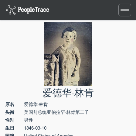
Toggle
navigati
爱德华·林肯
原名
爱德华·林肯
头衔
美国前总统亚伯拉罕·林肯第二子
性别
男性
生日
1846-03-10
国籍
United States of America