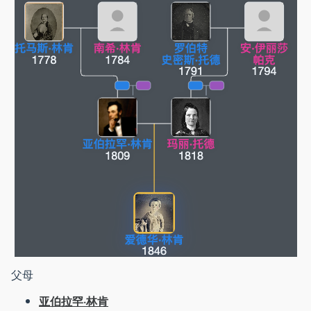
父母
亚伯拉罕·林肯