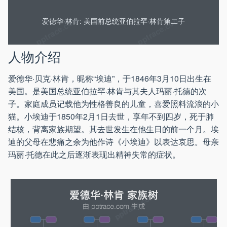
爱德华·林肯: 美国前总统亚伯拉罕·林肯第二子
人物介绍
爱德华·贝克·林肯，昵称“埃迪”，于1846年3月10日出生在
美国。是美国总统亚伯拉罕·林肯与其夫人玛丽·托德的次
子。家庭成员记载他为性格善良的儿童，喜爱照料流浪的小
猫。小埃迪于1850年2月1日去世，享年不到四岁，死于肺
结核，背离家族期望。其去世发生在他生日的前一个月。埃
迪的父母在悲痛之余为他作诗《小埃迪》以表达哀思。母亲
玛丽·托德在此之后逐渐表现出精神失常的症状。