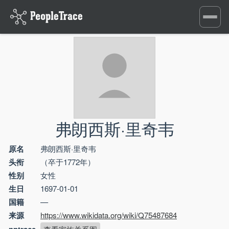
Toggle
navigati
弗朗西斯·里奇韦
原名
弗朗西斯·里奇韦
头衔
（卒于1772年）
性别
女性
生日
1697-01-01
国籍
—
来源
https://www.wikidata.org/wiki/Q75487684