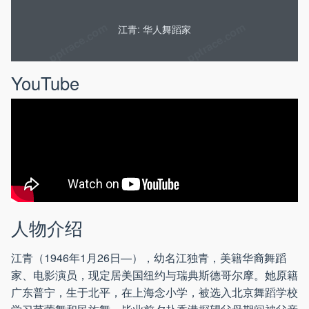
江青: 华人舞蹈家
YouTube
人物介绍
江青（1946年1月26日—），幼名江独青，美籍华裔舞蹈
家、电影演员，现定居美国纽约与瑞典斯德哥尔摩。她原籍
广东普宁，生于北平，在上海念小学，被选入北京舞蹈学校