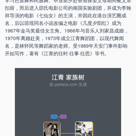
学习芭蕾舞和民族舞。毕业前夕赴香港探望父母期间被父亲
扣留，而后进入邵氏电影公司的南国实验剧团，并成为李翰
祥导演的电影《七仙女》的主演，并因此在港台演艺圈成
名，后以琼瑶同名小说改编之电影《几度夕阳红》成为
1967年金马奖最佳女主角。1966年与音乐人刘家昌成婚，
1970年离婚赴美，1973年成立江青舞蹈团，以现代舞闻
名，是林怀民等舞蹈家的老师。受1989年天安门事件影响
开始写作，著有《江青的往时·往事·往思》等书。