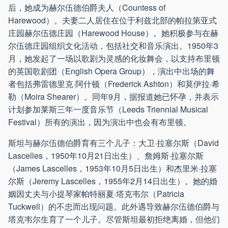
后，她成为赫尔伍德伯爵夫人（Countess of
Harewood）。夫妻二人居住在位于利兹北部的帕拉第亚式
庄园赫尔伍德庄园（Harewood House）。她积极参与在赫
尔伍德庄园组织文化活动，包括社交和音乐演出。1950年3
月，她发起了一场以歌剧为灵感的化妆舞会，以支持布里顿
的英国歌剧团（English Opera Group），演出中出场的舞
者包括弗雷德里克·阿什顿（Frederick Ashton）和莫伊拉·希
勒（Moira Shearer）。同年9月，据报道她已怀孕，并表示
计划参加莱斯三年一度音乐节（Leeds Triennial Musical
Festival）所有的演出，因为演出中也会有布里顿。
斯坦与赫尔伍德伯爵育有三个儿子：大卫·拉塞尔斯（David
Lascelles，1950年10月21日出生）、詹姆斯·拉塞尔斯
（James Lascelles，1953年10月5日出生）和杰里米·拉塞
尔斯（Jeremy Lascelles，1955年2月14日出生）。她的婚
姻因丈夫与小提琴家帕特丽夏·塔克韦尔（Patricia
Tuckwell）的不忠而出现问题。此外遇导致赫尔伍德伯爵与
塔克韦尔生育了一个儿子。尽管斯坦最初拒绝离婚，但他们