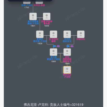
莱维·卢克特
莉蒂莎·佩顿
1762
pptrace.com
奥尔弗雷德
苏珊·伊娃琳
佩顿·卢克特
霍布斯
1801
1809
爱德华
安·哈特利
本杰明
伊丽莎白
霍布斯·卢克特
穆雷
惠特洛克
1828
查尔斯
莎拉
爱德华·卢基特
弗朗西斯
1860
惠特洛克
1849
奥德利
弗吉尼亚
夏洛特
加尔布雷思
卢克特
加尔布雷斯
南希·拉马格
弗吉尼亚·卢克特: 贵族人士编号=321619