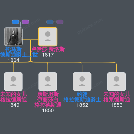
托马斯
卢伊莎·费洛斯
德斯通爵士二世
1817
1804
未知的女儿
康斯坦斯
约翰
未知的女儿
格拉德斯通
伊丽莎白
格拉德斯通爵士
格莱德斯通
1849
格拉德斯通
1852
1853
1850