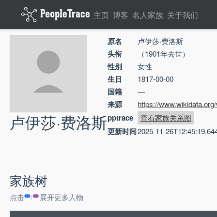
主页
博客
名人家族
关于我们
原名
卢伊莎·费洛斯
头衔
（1901年去世）
性别
女性
生日
1817-00-00
国籍
—
来源
https://www.wikidata.or
卢伊莎·费洛斯
pptrace
查看家族关系图
更新时间
2025-11-26T12:45:19.64
家族树
点击
展开更多人物