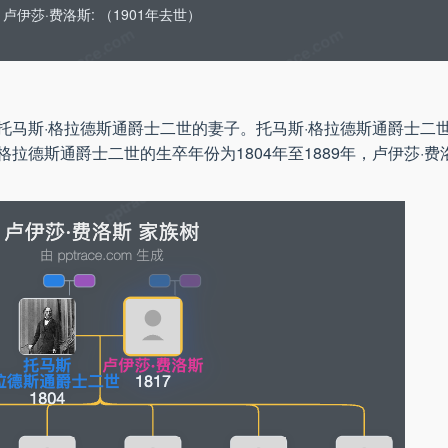
卢伊莎·费洛斯: （1901年去世）
托马斯·格拉德斯通爵士二世的妻子。托马斯·格拉德斯通爵士二
拉德斯通爵士二世的生卒年份为1804年至1889年，卢伊莎·费洛