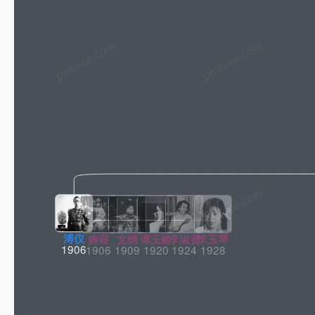
pptrace.com
溥仪
婉容
文绣
谭玉龄
李
1906
1906
1909
1920
19