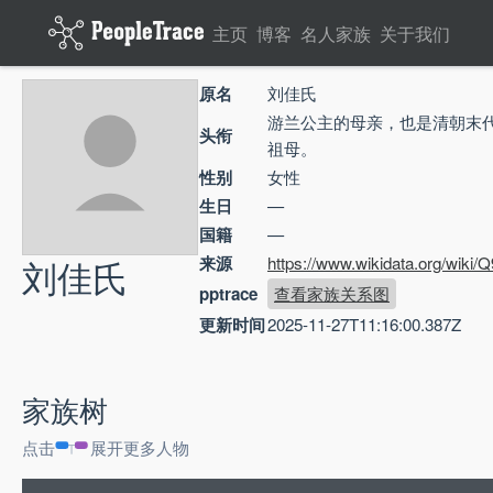
主页
博客
名人家族
关于我们
原名
刘佳氏
游兰公主的母亲，也是清朝末
头衔
祖母。
性别
女性
生日
—
国籍
—
刘佳氏
来源
https://www.wikidata.org/wiki
pptrace
查看家族关系图
更新时间
2025-11-27T11:16:00.387Z
家族树
点击
展开更多人物