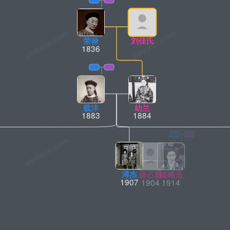
荣禄
刘佳氏
1836
载沣
幼兰
1883
1884
淑贤
李玉琴
溥杰
唐石霞
嵯峨
爱新觉罗
福
24
1928
1907
1904
1914
19
1