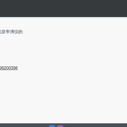
代皇帝溥仪的
/Q96200398