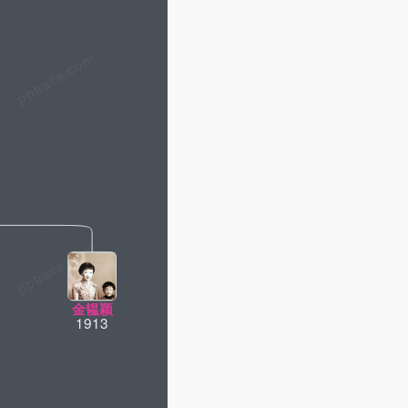
浩
金韫颖
·慧生
永嫮生
1913
38
940