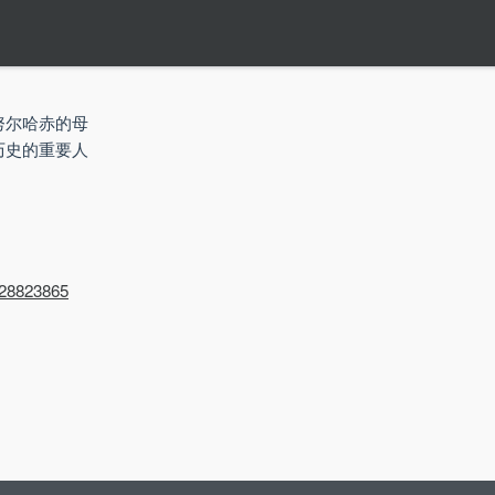
努尔哈赤的母
历史的重要人
/Q28823865