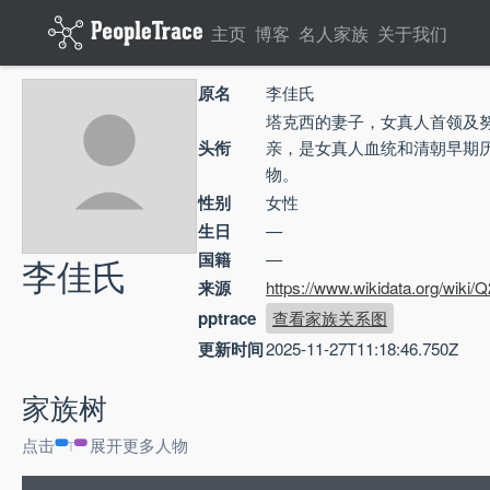
主页
博客
名人家族
关于我们
原名
李佳氏
塔克西的妻子，女真人首领及
头衔
亲，是女真人血统和清朝早期
物。
性别
女性
生日
—
国籍
—
李佳氏
来源
https://www.wikidata.org/wiki
pptrace
查看家族关系图
更新时间
2025-11-27T11:18:46.750Z
家族树
点击
展开更多人物