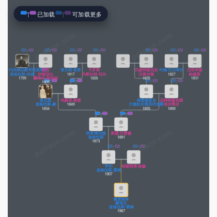
已加载
可加载更多
pptrace.com
十一代休姆伯爵哥斯派翠克
露西
查尔斯·格雷
卡罗琳
贝娅特丽克丝
约翰·巴尔蒂尔
尤菲米娅
道格拉斯-休姆
伊丽莎白
1817
内斯比特·马坎
汉密尔顿
1827
帕森斯
1799
蒙塔古-斯科特
1826
1835
1831
1805
查尔斯
玛丽亚·格雷
弗雷德里克
贝阿特丽克斯
道格拉斯-豪
1849
兰顿杜伦第四代伯爵
布尔蒂尔
1834
1855
1859
阿奇博尔德
莉莲·兰普顿
道格拉斯
1881
1873
亨利
菲丽西蒂·琼森
道格拉斯-霍姆
1907
佩雷格林
蒙塔古
道格拉斯-霍姆
1967