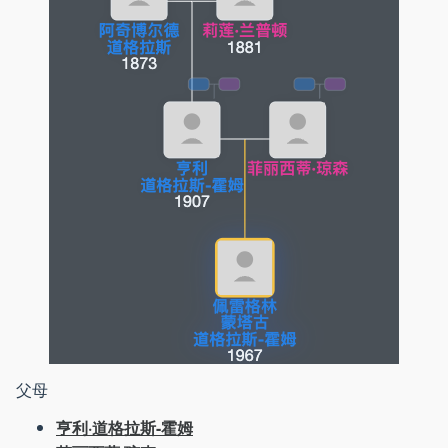
父母
亨利·道格拉斯-霍姆