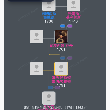
pptrace.com
弗朗西斯
格雷斯
布兰德
菲利普斯
1736
1740
多萝西娅·乔丹
1761
露西·黑斯特
雷切尔·福特
1791
露西·黑斯特·雷切尔·福特: （1791-1862）
艾米丽