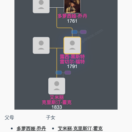
父母
子女
多萝西娅·乔丹
艾米丽·克里斯汀·霍克