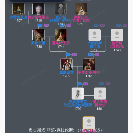
pptrace.com
弗雷德里克
奥古斯塔郡主
查尔斯
伊丽莎白
1707
1719
路易斯·腓特烈
艾伯丁郡主
1708
1713
乔治三世
夏洛特王后
弗朗西斯
格雷斯
1738
1744
布兰德
菲利普斯
1736
1740
威廉四世
多萝西娅·乔丹
1765
1761
弗雷德里克
奥古斯塔
菲茨克拉伦斯勋爵
博伊尔
1799
1801
奥古斯塔·菲茨-克拉伦斯: （1824-1865）
奥古斯塔