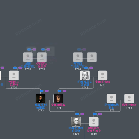
威廉·巴塞特
1630
乔安娜·伯韦尔
威廉
威廉·丘吉尔
伊丽莎白
贝塞特三世
1675
1649
阿米斯蒂德
1671
1667
威廉
伊丽莎白
蒂莫西
巴塞特四世
丘吉尔
辛姆斯二世
1709
1709
1714
明
伊丽莎白
约翰·克里夫
安娜·图蒂尔
五世
贝塞特
西姆斯
1741
1730
1742
威廉·亨利
安娜·哈里森
阿奇博尔德
玛丽·拉姆齐
哈里森
1775
欧文
1781
1773
1772
约翰·史考特
伊丽莎白
哈里森
拉姆齐·欧文
1804
1810