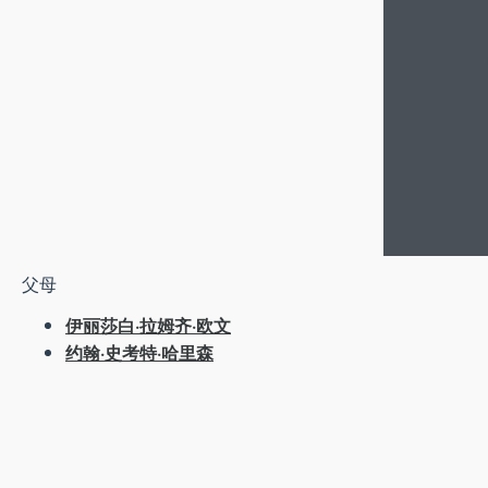
父母
伊丽莎白·拉姆齐·欧文
约翰·史考特·哈里森