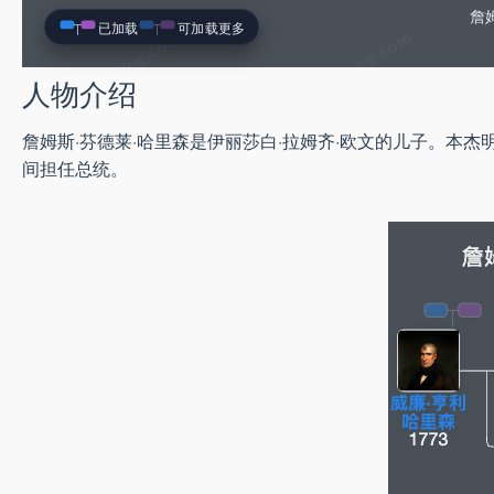
詹姆
已加载
可加载更多
人物介绍
詹姆斯·芬德莱·哈里森是伊丽莎白·拉姆齐·欧文的儿子。本杰明
间担任总统。