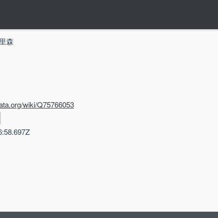
哈里森
data.org/wiki/Q75766053
6:58.697Z