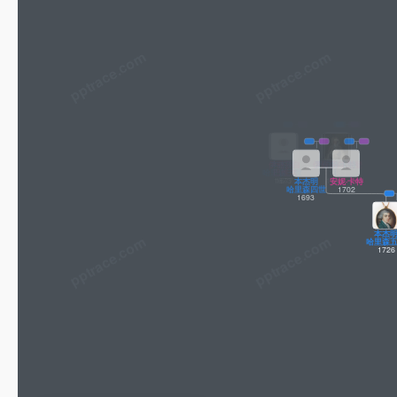
pptrace.com
汉娜
约翰·卡特
1651
1613
本杰明
伊丽莎白
罗伯特·卡特
伊丽莎白·兰登
哈里森三世
巴维尔
I
1683
1673
1677
1663
本杰明
安妮·卡特
哈里森四世
1702
1693
本杰
哈里森
1726