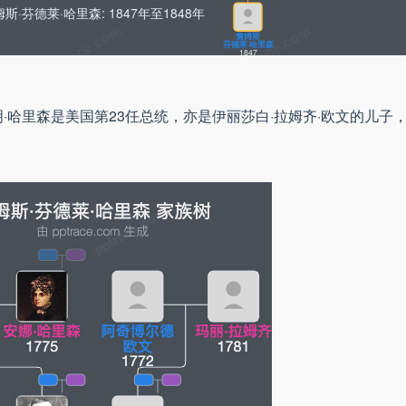
斯·芬德莱·哈里森: 1847年至1848年
詹姆斯
芬德莱·哈里森
1847
·哈里森是美国第23任总统，亦是伊丽莎白·拉姆齐·欧文的儿子，曾