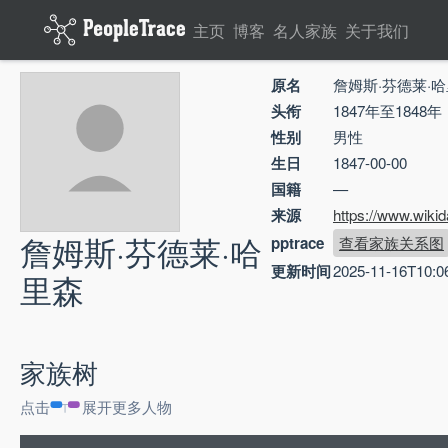
主页
博客
名人家族
关于我们
原名
詹姆斯·芬德莱·
头衔
1847年至1848年
性别
男性
生日
1847-00-00
国籍
—
来源
https://www.wiki
詹姆斯·芬德莱·哈
pptrace
查看家族关系图
更新时间
2025-11-16T10:0
里森
家族树
点击
展开更多人物