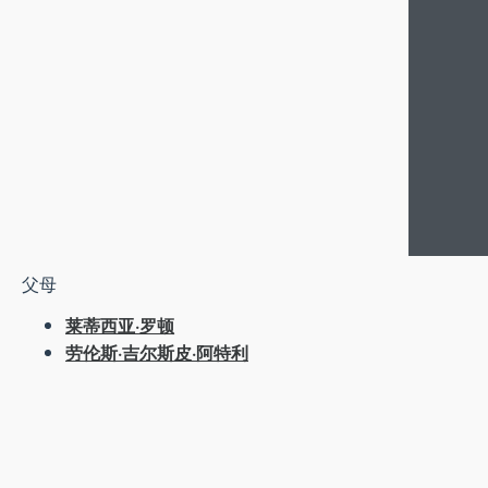
父母
莱蒂西亚·罗顿
劳伦斯·吉尔斯皮·阿特利