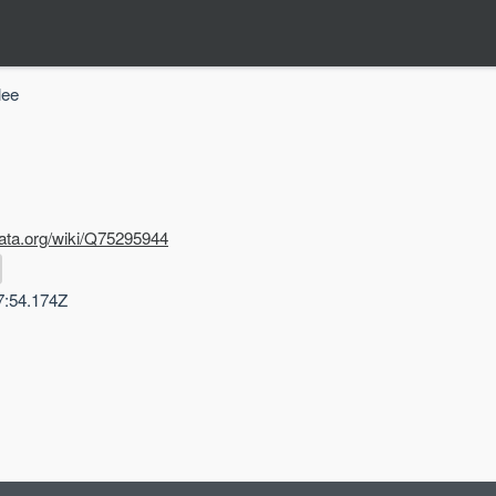
ee
data.org/wiki/Q75295944
7:54.174Z