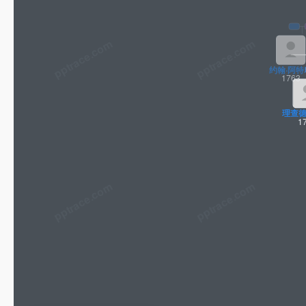
pptrace.com
约翰·阿特利
1763
理查德
1