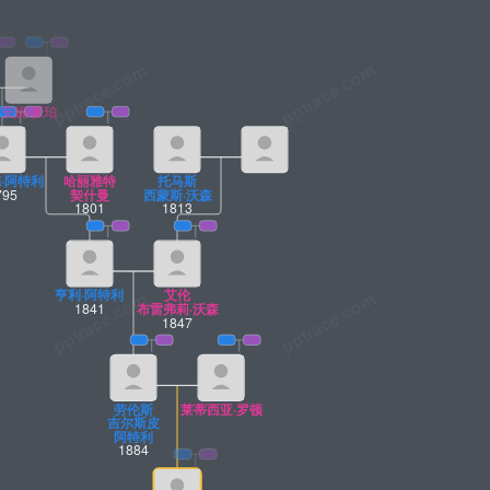
安妮·派珀
·阿特利
哈丽雅特
托马斯
795
契什曼
西蒙斯·沃森
1801
1813
亨利·阿特利
艾伦
1841
布雷弗莉·沃森
1847
劳伦斯
莱蒂西亚·罗顿
吉尔斯皮
阿特利
1884