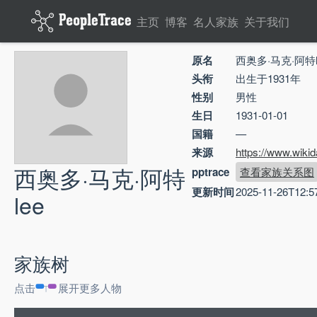
主页
博客
名人家族
关于我们
原名
西奥多·马克·阿特l
头衔
出生于1931年
性别
男性
生日
1931-01-01
国籍
—
来源
https://www.wiki
西奥多·马克·阿特
pptrace
查看家族关系图
更新时间
2025-11-26T12:5
lee
家族树
点击
展开更多人物