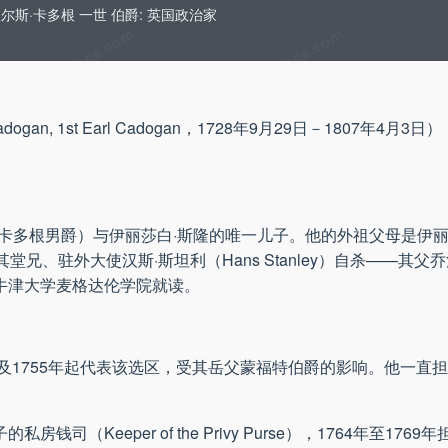
尔斯·卡多根 一世 伯爵: 英国政治家
ogan, 1st Earl Cadogan，1728年9月29日－1807年
2代卡多根男爵）与伊丽莎白·斯隆的唯一儿子。他的外祖父母是伊
1780年，因其堂兄、驻外大使汉斯·斯坦利（Hans Stanley）自杀—
入牛津大学麦格达伦学院就读。
以及1755年起代表该选区，受其岳父蒙福特伯爵的影响。他一直担
（Keeper of the Privy Purse），1764年至17