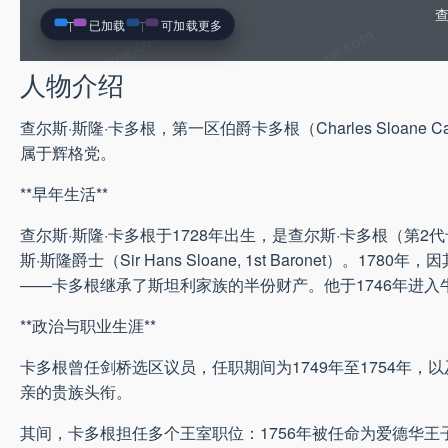
查
已加载
可加载更多
人物介绍
查尔斯·斯隆·卡多根，第一区伯爵卡多根（Charles Sloane Cad
属于辉格党。
**早年生活**
查尔斯·斯隆·卡多根于1728年出生，是查尔斯·卡多根（第
斯·斯隆爵士（Sir Hans Sloane, 1st Baronet）。
——卡多根继承了斯坦利家族的半份财产。他于1746年进
**政治与职业生涯**
卡多根曾任剑桥选区议员，任职期间为1749年至1754年，
亲的贵族头衔。
其间，卡多根担任多个王室职位：1756年被任命为爱德华王子的私房钱司