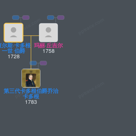
查尔斯·卡多根
玛丽·丘吉尔
一世 伯爵
1758
1728
第三代卡多根伯爵乔治
卡多根
1783