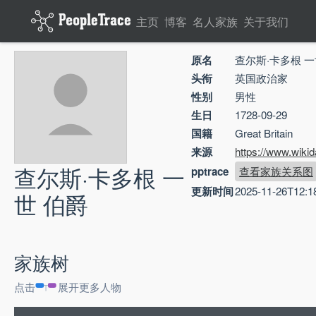
主页
博客
名人家族
关于我们
原名
查尔斯·卡多根 一
头衔
英国政治家
性别
男性
生日
1728-09-29
国籍
Great Britain
来源
https://www.wiki
查尔斯·卡多根 一
pptrace
查看家族关系图
更新时间
2025-11-26T12:1
世 伯爵
家族树
点击
展开更多人物