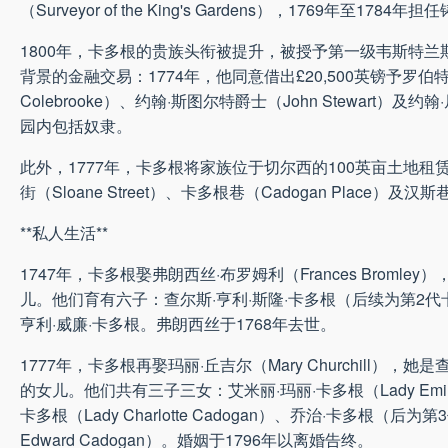
（Surveyor of the King's Gardens），1769年至1784年担
1800年，卡多根的贵族头衔被提升，被授予第一级韦斯特兰斯伯爵（V
背景的金融交易：1774年，他同意借出£20,500英镑予罗伯特·考克伯
Colebrooke）、约翰·斯图尔特爵士（John Stewart
园内包括奴隶。
此外，1777年，卡多根将家族位于切尔西的100英亩土地租赁给建筑
街（Sloane Street）、卡多根巷（Cadogan Place
**私人生活**
1747年，卡多根娶弗朗西丝·布罗姆利（Frances Bromle
儿。他们育有六子：查尔斯·亨利·斯隆·卡多根（后续为第2代
亨利·威廉·卡多根。弗朗西丝于1768年去世。
1777年，卡多根再娶玛丽·丘吉尔（Mary Churchill），她是查尔斯
的女儿。他们共有三子三女：艾米丽·玛丽·卡多根（Lady Emily 
卡多根（Lady Charlotte Cadogan）、乔治·卡多根（后为第
Edward Cadogan）。婚姻于1796年以离婚告终。