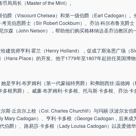
任铸币局局长（Master of the Mint）。
iscount Chelsea）和第一级伯爵（Earl Cadoga
恩爵士（Sir Robert Cockburn）、乔治·科尔布鲁克爵士（Si
）及约翰·尼尔森（John Nelson），帮助他们购买格林纳达圣乔治教
师亨利·霍兰（Henry Holland），促成了斯洛恩广场（Sloa
）及汉斯巷（Hans Place）的开发。他于1779年至1807年起担任
y），她是亨利·布罗姆利（第一代蒙福特男爵）和弗朗西丝·温德姆（Fra
卡多根男爵）、威廉·布罗姆利·卡多根、托马斯·卡多根、乔治·卡
·丘吉尔上校（Col. Charles Churchill）与玛丽·沃波尔女伯爵（L
Mary Cadogan）、亨利·卡多根（George Cadogan，
3代伯爵）、路易莎·卡多根（Lady Louisa Cadogan）以及爱德华·卡