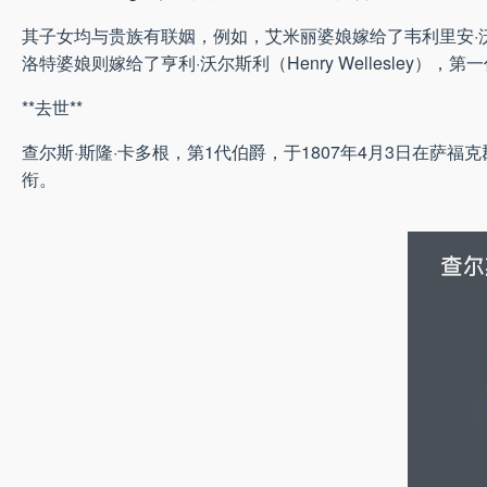
其子女均与贵族有联姻，例如，艾米丽婆娘嫁给了韦利里安·沃尔斯利（Gera
洛特婆娘则嫁给了亨利·沃尔斯利（Henry Wellesley），
**去世**
查尔斯·斯隆·卡多根，第1代伯爵，于1807年4月3日在萨福克
衔。