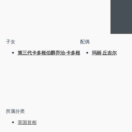
子女
配偶
第三代卡多根伯爵乔治·卡多根
玛丽·丘吉尔
所属分类
英国首相