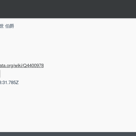
世 伯爵
data.org/wiki/Q4400978
8:31.785Z