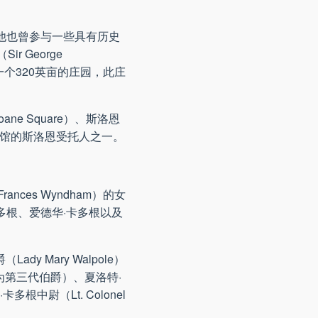
n）。他也曾参与一些具有历史
r George
区的一个320英亩的庄园，此庄
ne Square）、斯洛恩
英国博物馆的斯洛恩受托人之一。
nces Wyndham）的女
多根、爱德华·卡多根以及
ady Mary Walpole）
后来成为第三代伯爵）、夏洛特·
多根中尉（Lt. Colonel