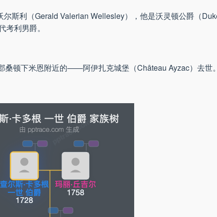
ld Valerian Wellesley），他是沃灵顿公爵（Duke of
第一代考利男爵。
郡桑顿下米恩附近的——阿伊扎克城堡（Château Ayzac）