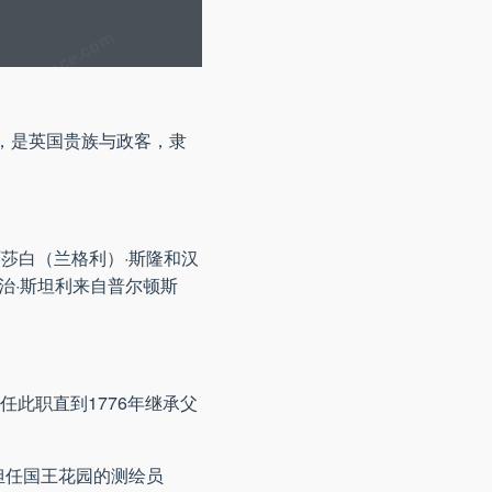
4月3日），是英国贵族与政客，隶
丽莎白（兰格利）·斯隆和汉
—其父乔治·斯坦利来自普尔顿斯
任此职直到1776年继承父
69年担任国王花园的测绘员