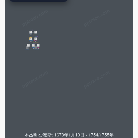
pptrace.com
约翰·史密斯
1638
本杰明·史密斯
露丝·巴克
1673
1681
约翰
伊丽莎白
史密斯三世
史密斯
1697
1703
艾萨克·史密斯
以色列·史密斯
1736
1739
杰迪迪娅斯特朗
阿比盖尔
克洛伊
史密斯
钱德勒
史密斯
1767
1741
1762
拉塞福·海斯
波莉·诺伊斯
拉瑟福德·海斯
1780
Jr.
1756
1787
约翰·亨弗雷
玛丽·简
约翰·诺伊斯
索菲亚·伯查德
未命名的儿子
洛伦佐·海斯
莎拉·索菲亚
拉瑟福德
范妮
米德
诺伊斯
1764
1792
阿拉贝拉·海斯
伯查德·海斯
海斯
1815
海斯
1805
1811
1814
1817
1820
1822
威廉
皮耶庞·诺耶
拉瑟福德
威廉
露西·韦伯
乔治·库克
曼宁·福尔斯
拉瑟福德
弗朗西斯
韦伯·海斯
柏查德
斯科特
约瑟夫
拉瑟福德·米德
1870
海斯·普拉特
奥古斯都
海斯
拉塞尔·海耶斯
奥斯汀·海斯
普拉特·海斯
汤普森·海斯
海耶斯
1856
海斯
海斯
1846
1853
普拉特
1831
1853
1858
1861
1864
1867
1871
1873
1809
拉瑟福德
玛丽·南希
韦伯·C
玛丽·奥蒂斯
露西·普拉特
威廉·普拉特
伯彻德
达尔顿
哈瑞·伊顿
毛德·安德森
海斯·普拉特
谢尔曼
海斯二世
米勒
海耶斯
海耶斯
普拉特·海斯
史密斯·海斯
史密斯
1873
1894
1859
1890
1856
1868
1897
1902
1898
1869
韦伯·库克
玛格丽特
海斯三世
露西·黑斯
1920
1928
斯蒂芬
伯奇德·M
奥斯汀·海斯
泰勒
奥斯汀 海斯
本杰明·史密斯: 1673年1月10日 - 1754/1755年