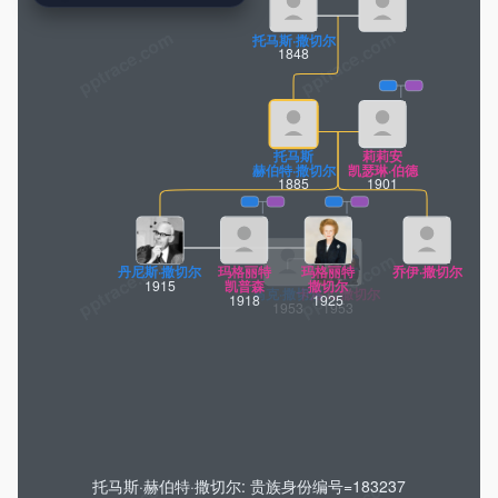
pptrace.com
托马斯·撒切尔
1848
托马斯
莉莉安
赫伯特·撒切尔
凯瑟琳·伯德
1885
1901
丹尼斯·撒切尔
玛格丽特
玛格丽特
乔伊·撒切尔
1915
凯普森
撒切尔
1918
1925
马克·撒切尔
卡洛儿·撒切尔
1953
1953
莎拉-简
戴安娜
迈克尔·撒切尔
阿曼达·撒切尔
克莱蒙斯
伯格多夫
1989
1993
托马斯·赫伯特·撒切尔: 贵族身份编号=183237