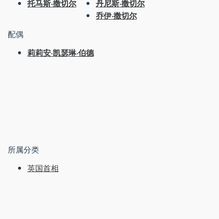
托马斯·撒切尔
丹尼斯·撒切尔
乔伊·撒切尔
配偶
莉莉安·凯瑟琳·伯德
所属分类
英国首相