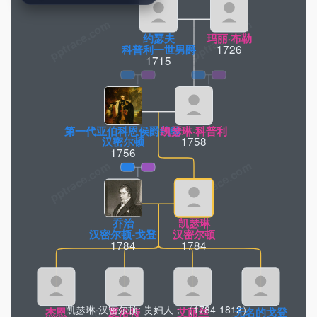
pptrace.com
约瑟夫
玛丽·布勒
1726
科普利一世男爵
1715
第一代亚伯科恩侯爵约翰
凯瑟琳·科普利
1758
汉密尔顿
1756
乔治
凯瑟琳
汉密尔顿-戈登
汉密尔顿
1784
1784
凯瑟琳·汉密尔顿: 贵妇人；（1784-1812）
杰恩
夏洛特
艾丽丝
无名的戈登