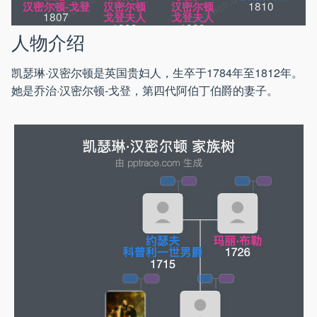
1810
汉密尔顿-戈登
汉密尔顿
汉密尔顿
1807
戈登夫人
戈登夫人
1808
1809
人物介绍
凯瑟琳·汉密尔顿是英国贵妇人，生卒于1784年至1812年。
她是乔治·汉密尔顿-戈登，第四代阿伯丁伯爵的妻子。