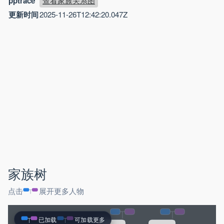
pptrace
查看家族关系图
更新时间
2025-11-26T12:42:20.047Z
家族树
点击
展开更多人物
已加载
可加载更多