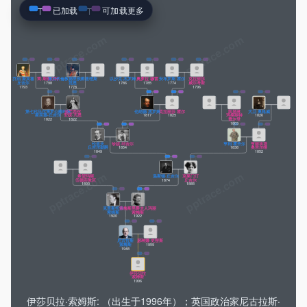
已加载
可加载更多
pptrace.com
乔治·斯宾塞
简·斯图尔特
第三代倫敦德里侯爵查理斯
以沙克·杰罗姆
奥萝拉·穆雷
安布罗斯·霍尔
克拉丽莎
丘吉尔
1798
范恩
1786
1785
1774
威尔考斯
1793
1778
1796
第七代马尔博罗公爵约翰
法兰西丝
伦纳德·杰罗姆
克拉丽莎·霍尔
凯瑟琳
大卫·奥格威
斯宾塞-丘吉尔
安妮·凡恩
1817
1825
玛格丽特
1826
1822
1822
费尔登
1803
伦道夫
珍妮·邱吉尔
亨利·霍齐尔
亨丽埃塔
丘吉尔勋爵
1854
1838
奥吉尔维
1849
1852
希望玛丽
温斯顿·丘吉尔
克莱门汀
伍德宾教区
1874
丘吉尔
1893
1885
克里斯托弗
索梅斯男爵夫人玛丽
索姆斯
索梅斯
1920
1922
尼古拉斯
瑟琳娜·史密斯
索梅斯
1959
1948
伊莎贝拉
索姆斯
1996
伊莎贝拉·索姆斯: （出生于1996年）；英国政治家尼古拉斯·