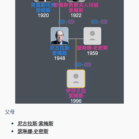
父母
尼古拉斯·索梅斯
瑟琳娜·史密斯