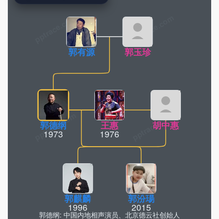
pptrace.com
郭有源
郭玉珍
郭德纲
王惠
胡中惠
1973
1976
郭麒麟
郭汾瑒
1996
2015
郭德纲: 中国内地相声演员、北京德云社创始人