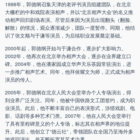
1998年，郭德纲召集天津的老评书演员组建团队，在北京
大栅栏的中和戏院表演相声，并以“北京相声大会”的名义推
动相声回归剧场表演。尽管后来因为演员出现翻头（翻脸、
解散）的情况，观众逐渐减少，团队一度暂停。同期，他结
识了张文顺与于谦等演员，为后续职业发展奠定基础。
2000年起，郭德纲开始与于谦合作，逐步扩大影响力。
2002年，他再次在北京举办相声大会，逐步在业界建立口
碑。2004年，他在潘家园成立华声天乐茶园常驻演出，进
一步推广相声艺术。同年，他拜侯耀文为师，正式成为相声
演员的传人。
2005年，郭德纲在北京人民大会堂举办个人专场演出，得
到业界广泛关注。同年，他被中国铁路文工团签约，成为职
业演员。此后，他不断丰富自己的表演形式，涉猎戏剧、电
影、话剧等多种艺术门类。2007年，他在人民大会堂举行
了具有里程碑意义的个人专场，标志其在相声界的地位提
升。此后，他创立了“德云社”，带领团队在全国乃至海外多
地巡回演出，并不断拓宽其艺术边界。