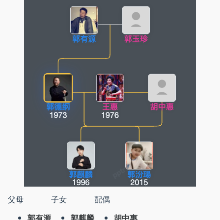
父母
子女
配偶
郭有源
郭麒麟
胡中惠