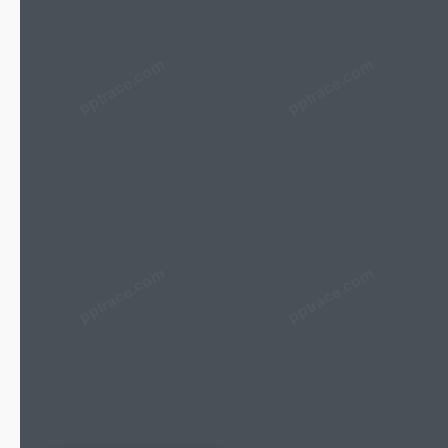
pptrace.com
露辛达·罗布
凯瑟琳·罗布
詹妮弗·劳布
查克·
1968
1970
1978
193