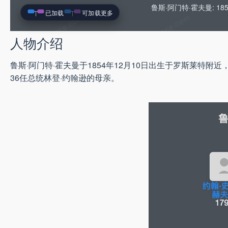
鲁斯·阿门特·霍夫曼: 18
已加载
可加载更多
人物介绍
鲁斯·阿门特·霍夫曼于1854年12月10日出生于罗斯莱特附
36任总统林登·约翰逊的母亲。