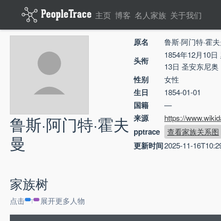
主页
博客
名人家族
关于我们
原名
鲁斯·阿门特·霍
1854年12月10日
头衔
13日 圣安东尼奥
性别
女性
生日
1854-01-01
国籍
—
鲁斯·阿门特·霍夫
来源
https://www.wiki
pptrace
查看家族关系图
曼
更新时间
2025-11-16T10:2
家族树
点击
展开更多人物