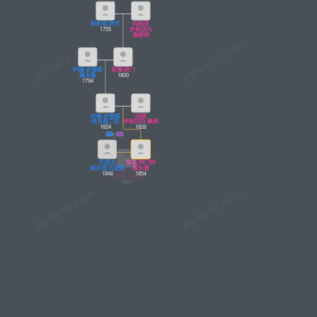
菲利普·阿芒
玛莉亚
1755
伊莉莎白
施密特
约翰·史密斯
苏珊·阿门
赫夫曼
1800
1794
约翰·史密斯
玛丽
哈夫曼二世
伊丽莎白·佩林
1824
1826
约瑟夫
鲁斯·阿门特
威尔逊·贝恩斯
霍夫曼
1846
1854
蕾贝卡
贝恩斯·约翰逊
1881
林登·约翰逊
丽莎·约翰逊
山姆·休斯顿
何塞法
卢西亚
小塞缪尔
哈夫曼·约翰逊
赫尔米娜
约翰逊
1908
1910
伊利·约翰逊
约翰逊
1914
1916
1877
1912
小瓢虫·约翰逊
露西·贝恩斯
琳达·伯德
1912
约翰逊·罗布
约翰逊
1944
1947
罗伯
丽贝卡·努金
妮可·努金
帕特里克
克劳迪娅
帕特里克
9
纽金特
努金特
1970
1974
约翰·努金
1967
1976
1943