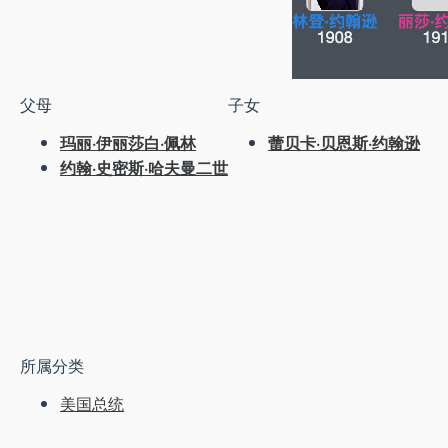
父母
子女
玛丽·伊丽莎白·佩林
蕾贝卡·贝恩斯·约翰逊
约翰·史密斯·哈夫曼二世
所属分类
美国总统