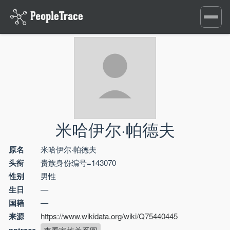
Toggle
navigati
米哈伊尔·帕德夫
原名
米哈伊尔·帕德夫
头衔
贵族身份编号=143070
性别
男性
生日
—
国籍
—
来源
https://www.wikidata.org/wiki/Q75440445