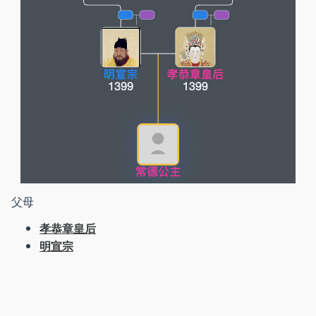
父母
孝恭章皇后
明宣宗