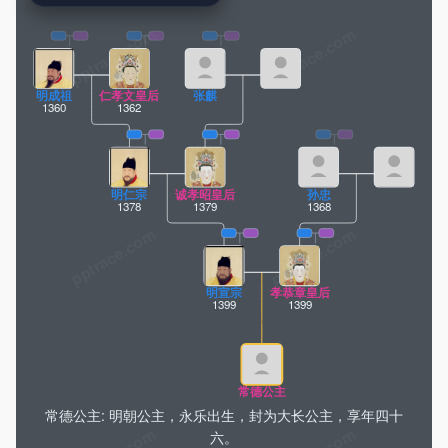
pptrace.com
明成祖
仁孝文皇后
张麒
1360
1362
明仁宗
诚孝昭皇后
孙忠
1378
1379
1368
明宣宗
孝恭章皇后
1399
1399
常德公主
常德公主: 明朝公主，永乐出生，封为大长公主，享年四十
六。