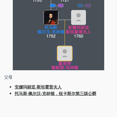
父母
安娜玛丽亚·斯坦霍普夫人
托马斯·佩尔汉-克林顿，纽卡斯尔第三级公爵