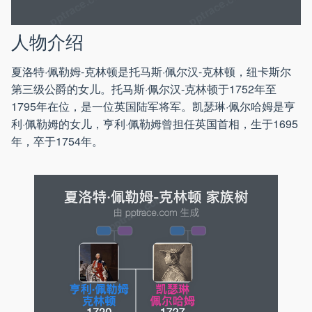
人物介绍
夏洛特·佩勒姆-克林顿是托马斯·佩尔汉-克林顿，纽卡斯尔
第三级公爵的女儿。托马斯·佩尔汉-克林顿于1752年至
1795年在位，是一位英国陆军将军。凯瑟琳·佩尔哈姆是亨
利·佩勒姆的女儿，亨利·佩勒姆曾担任英国首相，生于1695
年，卒于1754年。