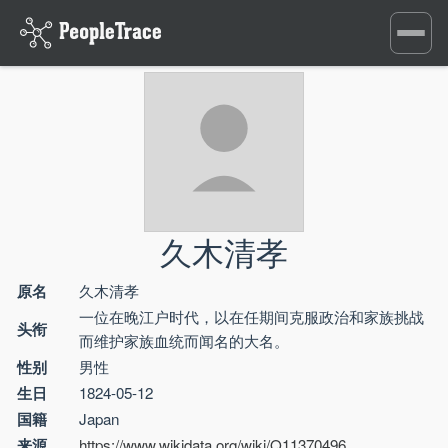
Toggle
navigati
久木清孝
原名
久木清孝
一位在晚江户时代，以在任期间克服政治和家族挑战
头衔
而维护家族血统而闻名的大名。
性别
男性
生日
1824-05-12
国籍
Japan
来源
https://www.wikidata.org/wiki/Q11370496