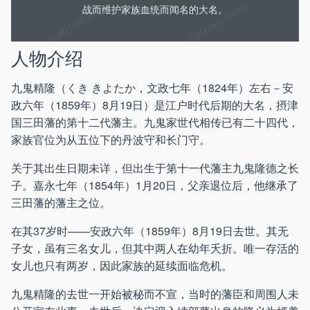
战而维护家族血统而闻名的大名。
人物介绍
九鬼精隆（くき きよたか，文政七年（1824年）左右－安
政六年（1859年）8月19日）是江户时代后期的大名，摂津
国三田藩的第十二代藩主。九鬼家世代相传已有二十四代，
家族官位为从五位下的丹波守和长门守。
关于其出生日期未详，但出生于第十一代藩主九鬼隆德之长
子。嘉永七年（1854年）1月20日，父亲退位后，他继承了
三田藩的藩主之位。
在其37岁时——安政六年（1859年）8月19日去世。其无
子女，虽有三名女儿，但其中两人在幼年夭折。唯一存活的
女儿也只有两岁，因此家族的延续面临危机。
九鬼精隆的去世一开始被秘而不宣，当时的藩臣和周围人未