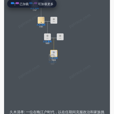
已加载
可加载更多
丘木 高春
1747
pptrace.com
久木 高国
1781
久木 隆典
1800
久木清孝
1824
九鬼隆吉
1837
久木 拓辉
久木良子
1869
1871
松方幸次郎
久木孝昭
1865
1894
九鬼丽子
久木 隆昌
1920
久木清孝: 一位在晚江户时代，以在任期间克服政治和家族挑