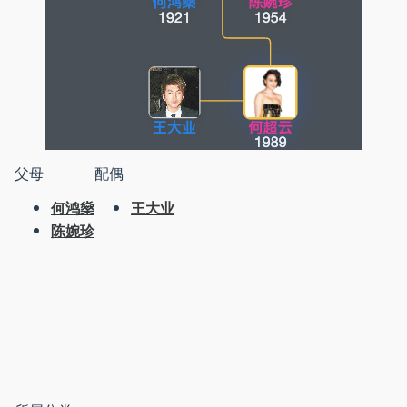
父母
配偶
何鸿燊
王大业
陈婉珍