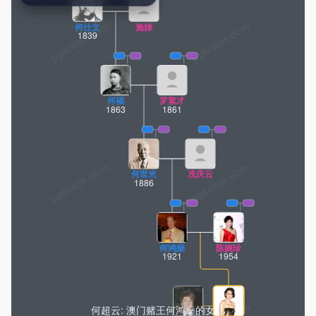
pptrace.com
何仕文
施娣
1839
何福
罗絮才
1863
1861
何世光
冼庆云
1886
何鸿燊
陈婉珍
1921
1954
何超云: 澳门赌王何鸿燊的女儿