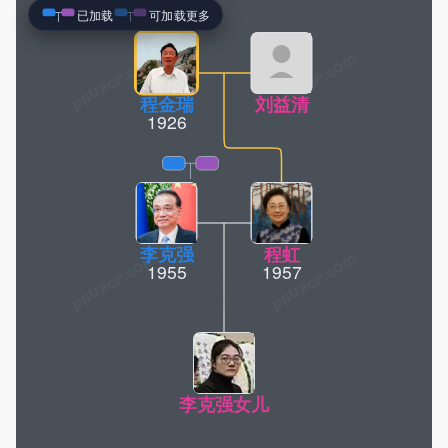
已加载
可加载更多
pptrace.com
程金瑞
刘益清
1926
李克强
程虹
1955
1957
李克强女儿