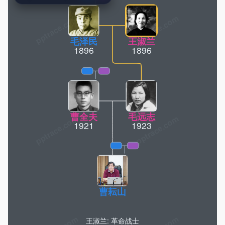
pptrace.com
毛泽民
王淑兰
1896
1896
曹全夫
毛远志
1921
1923
曹耘山
王淑兰: 革命战士