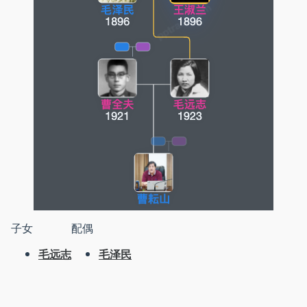
子女
配偶
毛远志
毛泽民