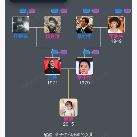
pptrace.com
汪继军
顾月珍
章元孝
李涿生
1949
汪峰
章子怡
1971
1979
醒醒
2015
醒醒: 章子怡和汪峰的女儿