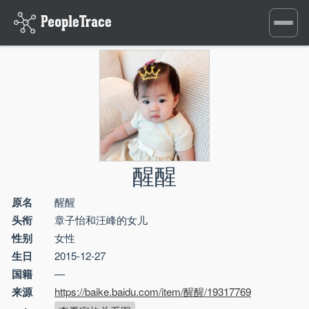
Toggle
navigati
醒醒
原名
醒醒
头衔
章子怡和汪峰的女儿
性别
女性
生日
2015-12-27
国籍
—
来源
https://baike.baidu.com/item/醒醒/19317769