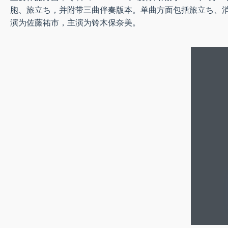
胞、旅立ち，并附带三曲伴奏版本。单曲方面包括旅立ち、消
演为佐藤祐市，主演为铃木保奈美。