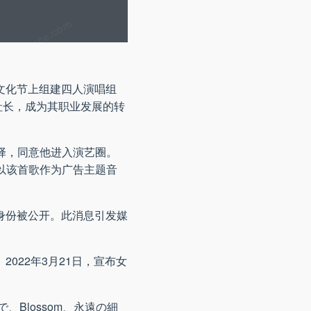
文化节上组建四人演唱组
司社长，成为其职业发展的转
选择，同意他进入演艺圈。
并以该首歌作为广告主题音
身份被公开。此消息引发媒
2022年3月21日，宣布女
、Blossom、永遠の細