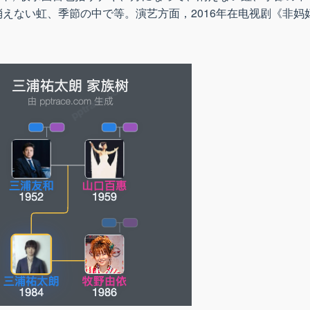
えない虹、季節の中で等。演艺方面，2016年在电视剧《非妈