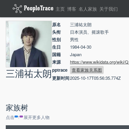
主页
博客
名人家族
关于我们
原名
三浦祐太朗
头衔
日本演员、摇滚歌手
性别
男性
生日
1984-04-30
国籍
Japan
来源
https://www.wikidata.org/wiki
三浦祐太朗
pptrace
查看家族关系图
更新时间
2025-10-17T05:56:35.774Z
家族树
点击
展开更多人物