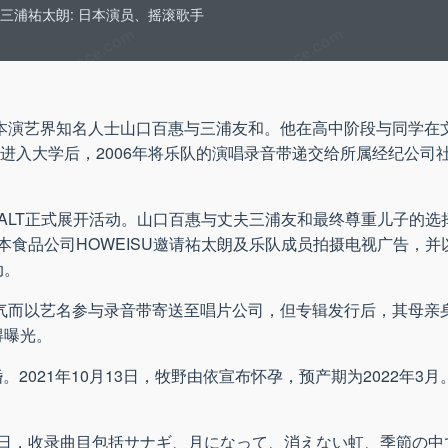
三浦祐太朗: 日本演员、摇滚歌手
日本演艺界知名人士山口百惠与三浦友和。他在高中阶段与同学在
。组员在进入大学后，2006年将乐队的演唱录音带递交给所属经纪公
y SALT正式展开活动。山口百惠与丈夫三浦友和最终尊重儿子的
日本食品公司HOWEISU邀请祐太朗及乐队成员拍摄电视广告，
动。
名气而以艺名参与录音带寄送至唱片公司，但专辑发行后，其母亲
得曝光。
2021年10月13日，牧野由依宣布怀孕，预产期为2022年3月。
20日，收录曲目包括サナギ、月になって、消えない虹、季節の中で