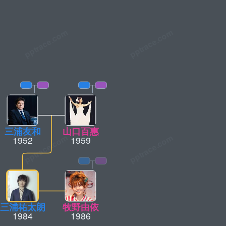
三浦友和
山口百惠
1952
1959
三浦祐太朗
牧野由依
1984
1986