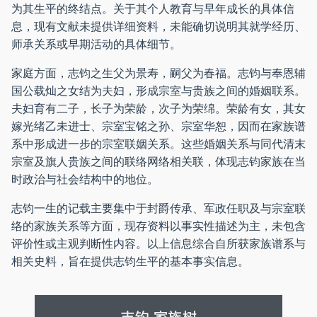
为其生平的终结点。关于其个人教育与早年成长的具体信
息，现有文献未提供详细资料，未能确切说明其就学经历、
师承关系或早期活动的具体细节。
家庭方面，志钧之生父为景寿，嗣父为春福。志钧与奉恩辅
国公载灿之女结为夫妇，形成宗室与贵族之间的婚姻联系。
夫妇育有二子，长子为荣龄，次子为荣绵。荣龄有女，其女
嫁光绪乙未进士、宗室宝铭之孙、宗室华恕，因而在家族谱
系中形成进一步的宗室联姻关系。这些婚姻关系与同代清末
宗室及旗人贵族之间的联络网络相关联，体现志钧家族在当
时政治与社会结构中的地位。
志钧一生的记载主要集中于封爵传承、军政任职及与宗室联
络的家族关系等方面，现存资料以事实性描述为主，未包含
评价性或主观判断性内容。以上信息综合自所获家族谱系与
相关史料，旨在提供志钧生平的基本事实信息。