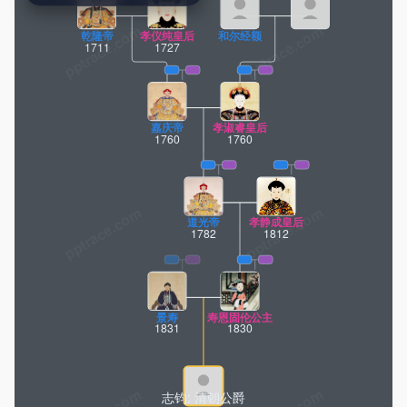
pptrace.com
乾隆帝
孝仪纯皇后
和尔经额
1711
1727
嘉庆帝
孝淑睿皇后
1760
1760
道光帝
孝静成皇后
1782
1812
景寿
寿恩固伦公主
1831
1830
志钧: 清朝公爵