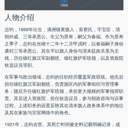
志钧
1866
人物介绍
志钧，1866年出生，满洲镶黄旗人，富察氏，字宝臣，清
朝外戚、三等承恩公。生父为景寿，嗣父为春福。作为景寿
之季子，志钧在光绪十二年十二月甲戌时，以春福嗣子身份
袭封三等承恩公。其生平以旗人身份与清末廷政关系为主
线，历任镶红旗汉军副都统、镶红旗护军统领，以及资政院
钦选议员等职。
在军事与政治领域，志钧的任职经历覆盖军政双线。他先后
担任镶红旗汉军副都统，负责旗区内的军事组织与管理事
务；随后升任镶红旗护军统领，承担更大规模的军事指挥职
责。其后进入资政院，担任钦选议员，参与朝政咨询与议事
过程。上述职务的设置反映其在清末旗人政务体系中的地位
及其在家族与宗室网络中的角色。
1921年，志钧去世。其死亡时间被史料记载明确记录，成