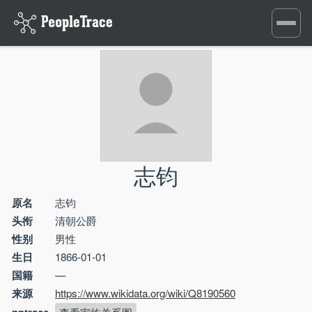
Toggle
navigati
志钧
原名
志钧
头衔
清朝公爵
性别
男性
生日
1866-01-01
国籍
—
来源
https://www.wikidata.org/wiki/Q8190560