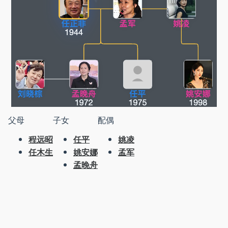
父母
子女
配偶
程远昭
任平
姚凌
任木生
姚安娜
孟军
孟晚舟