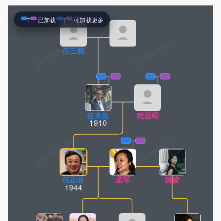
已加载
可加载更多
pptrace.com
任三和
任木生
程远昭
1910
任正非
孟军
姚凌
1944