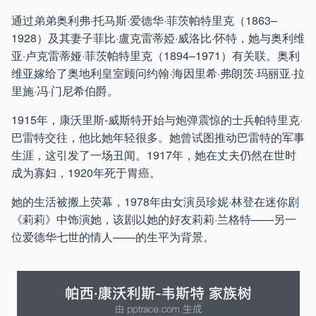
通过弟弟奥利弗·托马斯·爱德华·菲茨帕特里克（1863–
1928）及其妻子菲比·盧克雷蒂婭·威洛比·怀特，她与奥利维
亚·卢克雷蒂娅·菲茨帕特里克（1894–1971）有关联。奥利
维亚嫁给了奥地利皇室顾问约翰·海因里希·弗朗茨·玛丽亚·拉
里施·冯·门尼希伯爵。
1915年，康沃里斯-威斯特开始与炮弹震惊的士兵帕特里克·
巴雷特交往，他比她年轻很多。她曾试图推动巴雷特的军事
生涯，这引发了一场丑闻。1917年，她在丈夫仍然在世时
成为寡妇，1920年死于胃癌。
她的生活被搬上荧幕，1978年由女演员珍妮·林登在迷你剧
《莉莉》中饰演她，该剧以她的好友莉莉·兰格特——另一
位爱德华七世的情人——的生平为背景。