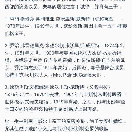
西部的议会议员。夫妻俩居住在鲁丁城堡，并育有三子：
1. 玛丽·泰瑞莎·奥利维亚·康沃里斯-威斯特（昵称黛西），
1873年出生，1943年去世，嫁给汉斯·海因里希十五世·霍赫
伯格亲王。
2. 乔治·弗雷德里克·米德尔顿·康沃里斯-威斯特，1874年出
生，1951年去世。1900年与美国女继承人杰妮·杰罗姆结
婚。杰妮是诺兰德·丘吉尔的遗孀，也是温斯顿·丘吉尔的母
亲。乔治与杰妮于1914年离婚，后再婚，妻子是舞台演员
帕特里克·坎贝尔夫人（Mrs. Patrick Campbell）。
3. 康斯坦斯·爱德维娜·康沃里斯-威斯特（又名谢拉），
1875年出生，1970年去世。1901年与韦斯特米斯特医爵二
世休·格罗夫诺夫结婚，1919年离婚。之后，她与比她年轻
十四岁的约翰·菲茨帕特里克·刘易斯上尉再婚。
她一生中利用与威尔士亲王的亲密关系，为子女安排婚姻，
尤其促成了她的小女儿与韦斯特米斯特公爵的联姻。