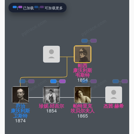
已加载
可加载更多
pptrace.com
帕西
康沃利斯
韦斯特
1854
乔治
珍妮·邱吉尔
帕特里克
杰茜·赫希
康沃利斯
1854
坎贝尔夫人
卫斯特
1865
1874