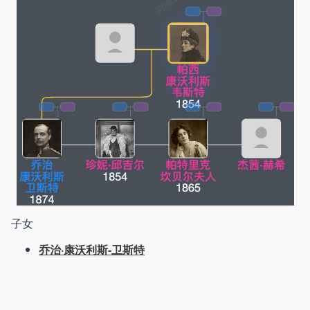
子女
乔治·康沃利斯-卫斯特