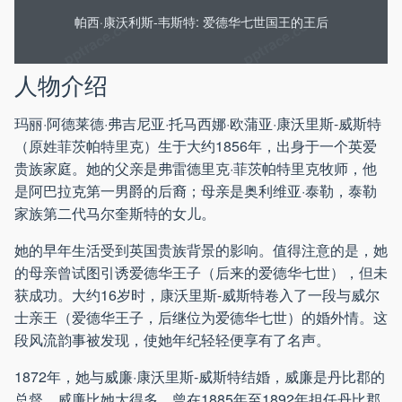
帕西·康沃利斯-韦斯特: 爱德华七世国王的王后
人物介绍
玛丽·阿德莱德·弗吉尼亚·托马西娜·欧蒲亚·康沃里斯-威斯特
（原姓菲茨帕特里克）生于大约1856年，出身于一个英爱
贵族家庭。她的父亲是弗雷德里克·菲茨帕特里克牧师，他
是阿巴拉克第一男爵的后裔；母亲是奥利维亚·泰勒，泰勒
家族第二代马尔奎斯特的女儿。
她的早年生活受到英国贵族背景的影响。值得注意的是，她
的母亲曾试图引诱爱德华王子（后来的爱德华七世），但未
获成功。大约16岁时，康沃里斯-威斯特卷入了一段与威尔
士亲王（爱德华王子，后继位为爱德华七世）的婚外情。这
段风流韵事被发现，使她年纪轻轻便享有了名声。
1872年，她与威廉·康沃里斯-威斯特结婚，威廉是丹比郡的
总督。威廉比她大得多，曾在1885年至1892年担任丹比郡