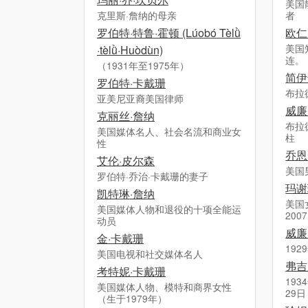
美国
克里斯·詹纳的母亲
者
罗伯特·特鲁·霍顿 (Lúobó Tè​lǜ​
欧仁
美国
·tè​lǜ​·Huòdùn)
连。
（1931年至1975年）
简伊
罗伯特·卡戴珊
布拉
亚美尼亚裔美国律师
威廉
克丽丝·詹纳
布拉
美国媒体名人、社会名流和商业女
柱
性
乔恩
艾伦·皮尔森
美国
罗伯特·乔治·卡戴珊的妻子
玛谢
凯特琳·詹纳
美国
美国媒体人物和退役的十项全能运
200
动员
威廉
金·卡戴珊
192
美国电视和社交媒体名人
弗吉
考特妮·卡戴珊
193
美国媒体人物、模特和商界女性
29日
（生于1979年）