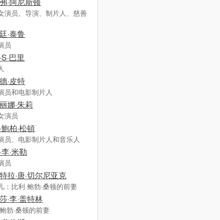
弗·阿尼斯顿
女演员、导演、制片人、慈善
廷·泰鲁
演员
·S·巴里
人
德·皮特
演员和电影制片人
丽娜·朱莉
女演员
·鮑柏·松頓
演员、电影制片人和音乐人
·李·米勒
演员
特拉·唐·切尔尼亚克
儿：比利·鲍勃·桑顿的前妻
莎·李·盖特林
·鲍勃·桑顿的前妻