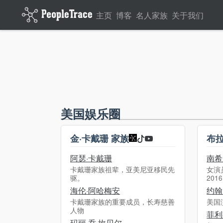
主页
博客
名人家族
关于我们
美国娱乐圈
金·卡戴珊 家族
布拉
阿瑟·卡戴珊
南希
卡戴珊家族祖辈，亚美尼亚移民先
女演
驱。
201
海伦·阿哈梅安
约翰
卡戴珊家族的重要成员，长寿慈善
美国
人物
菲利
玛丽·乔·坎贝尔