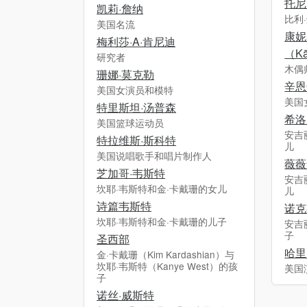
托尼
凯莉·詹纳
比利
美国名流
康妮
梅利莎·A·肯尼迪
（Kā
研究者
木偶
珊娜·莫克勒
辛恩
美国女演员和模特
美国
特里斯坦·汤普森
希洛
美国篮球运动员
安吉
特拉维斯·斯科特
儿
美国说唱歌手和唱片制作人
薇薇
芝加哥·韦斯特
安吉
坎耶·韦斯特和金·卡戴珊的女儿
儿
诗篇韦斯特
诺克
坎耶·韦斯特和金·卡戴珊的儿子
安吉
子
圣西部
哈里
金·卡戴珊（Kim Kardashian）与
坎耶·韦斯特（Kanye West）的孩
美国
子
诺丝·威斯特