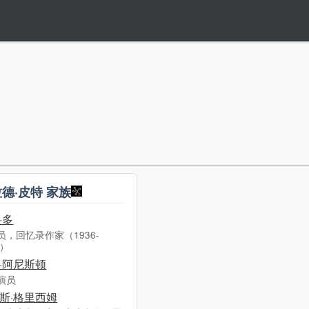
德·皮特 家族
·多
员，回忆录作家（1936-
6）
·阿尼斯顿
演员
斯·格里西姆