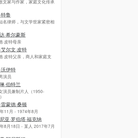
散文家与作家，家庭文化传承
·特鲁
知名律师，与文学世家紧密相
达·希尔豪斯
德·皮特母亲
·艾尔文·皮特
德·皮特父亲，商人和家庭支
·沃伊特
男演员
琳·伯特兰
女演员兼制片人（1950-
7）
·雷蒙德·桑顿
9年11月 - 1974年8月
尼亚·罗伯塔·福克纳
4年8月18日 - 某人 2017年7月