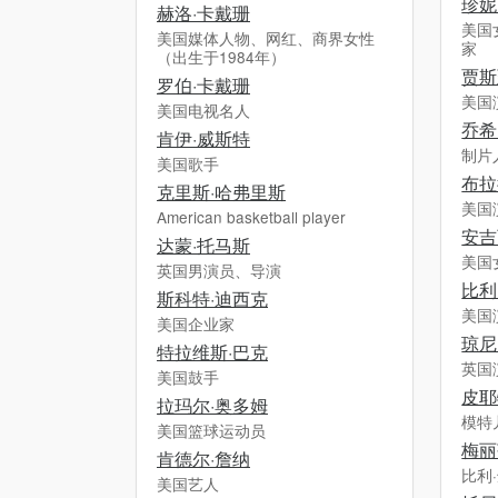
珍妮
赫洛·卡戴珊
美国
美国媒体人物、网红、商界女性
家
（出生于1984年）
贾斯
罗伯·卡戴珊
美国
美国电视名人
乔希
肯伊·威斯特
制片
美国歌手
布拉
克里斯·哈弗里斯
美国
American basketball player
安吉
达蒙·托马斯
美国
英国男演员、导演
比利
斯科特·迪西克
美国
美国企业家
琼尼
特拉维斯·巴克
英国
美国鼓手
皮耶
拉玛尔·奥多姆
模特
美国篮球运动员
梅丽
肯德尔·詹纳
比利
美国艺人