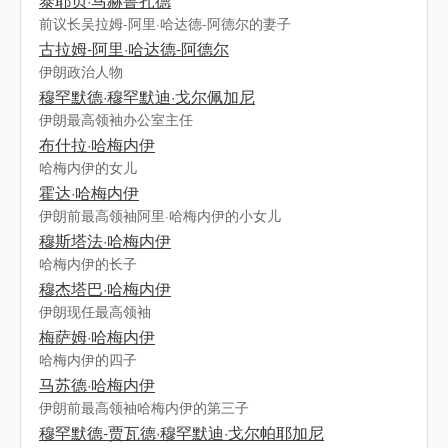
泰耶贝·马赫鲁扎德
前议长吴拉姆-阿里·哈达德-阿德尔的妻子
古拉姆-阿里·哈达德-阿德尔
伊朗政治人物
穆罕默德·穆罕默迪·戈尔佩加尼
伊朗最高领袖办公室主任
布什拉·哈梅内伊
哈梅内伊的女儿
霍达·哈梅内伊
伊朗前最高领袖阿里·哈梅内伊的小女儿
穆斯塔法·哈梅内伊
哈梅内伊的长子
穆杰塔巴·哈梅内伊
伊朗现任最高领袖
梅萨姆·哈梅内伊
哈梅内伊的四子
马苏德·哈梅内伊
伊朗前最高领袖哈梅内伊的第三子
穆罕默德-贾瓦德·穆罕默迪·戈尔帕耶加尼